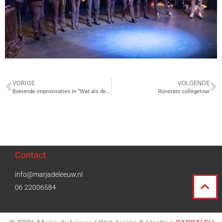
VORIGE
VOLGENDE
Boeiende improvisaties in “Wat als de blaadjes vallen?”
Rijnstate collegetour
Contact
info@marjadeleeuw.nl
06 22006584