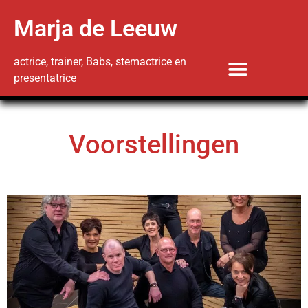
Marja de Leeuw
actrice, trainer, Babs, stemactrice en
presentatrice
Voorstellingen