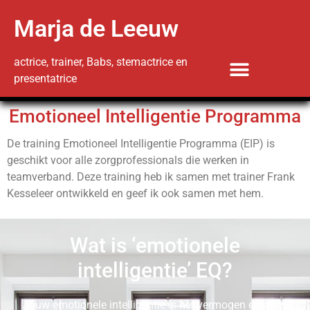
Marja de Leeuw
actrice, trainer, Babs, stemactrice en
presentatrice
Emotioneel Intelligentie Programma
De training Emotioneel Intelligentie Programma (EIP) is
geschikt voor alle zorgprofessionals die werken in
teamverband. Deze training heb ik samen met trainer Frank
Kesseleer ontwikkeld en geef ik ook samen met hem.
Wat is ‘emotionele
intelligentie’ EQ?
Jouw emotionele intelligentie is het vermogen emoties